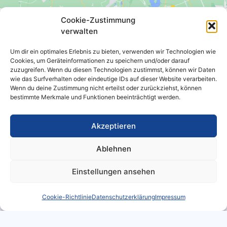
Cookie-Zustimmung
verwalten
Um dir ein optimales Erlebnis zu bieten, verwenden wir Technologien wie
Steuerberaterin Kerstin Boche
Cookies, um Geräteinformationen zu speichern und/oder darauf
zuzugreifen. Wenn du diesen Technologien zustimmst, können wir Daten
Hartmannsdorf Nr. 4
wie das Surfverhalten oder eindeutige IDs auf dieser Website verarbeiten.
04916 Schönewalde
Wenn du deine Zustimmung nicht erteilst oder zurückziehst, können
bestimmte Merkmale und Funktionen beeinträchtigt werden.
035384 / 20475
Akzeptieren
035384 / 21192
info@steuerbuero-boche.de
Ablehnen
Einstellungen ansehen
Impressum
Datenschutzerklärung
EU Cookie Richtlinie
Cookie-Richtlinie
Datenschutzerklärung
Impressum
Blog
Copyright © 2026 Steuerberaterin Kerstin Boche