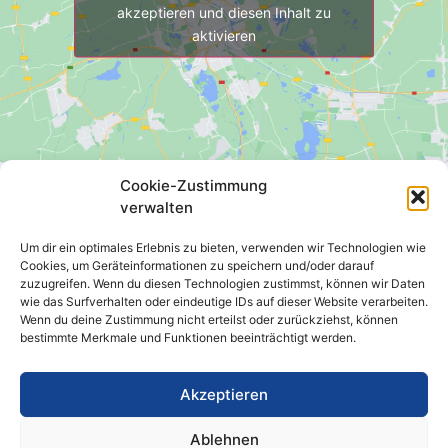
akzeptieren und diesen Inhalt zu
aktivieren
Cookie-Zustimmung
verwalten
Um dir ein optimales Erlebnis zu bieten, verwenden wir Technologien wie
Steuerberaterin Kerstin Boche
Cookies, um Geräteinformationen zu speichern und/oder darauf
zuzugreifen. Wenn du diesen Technologien zustimmst, können wir Daten
Hartmannsdorf Nr. 4
wie das Surfverhalten oder eindeutige IDs auf dieser Website verarbeiten.
04916 Schönewalde
Wenn du deine Zustimmung nicht erteilst oder zurückziehst, können
bestimmte Merkmale und Funktionen beeinträchtigt werden.
035384 / 20475
Akzeptieren
035384 / 21192
info@steuerbuero-boche.de
Ablehnen