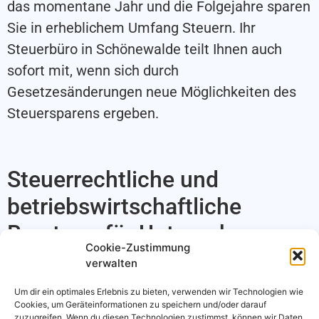
das momentane Jahr und die Folgejahre sparen
Sie in erheblichem Umfang Steuern. Ihr
Steuerbüro in Schönewalde teilt Ihnen auch
sofort mit, wenn sich durch
Gesetzesänderungen neue Möglichkeiten des
Steuersparens ergeben.
Steuerrechtliche und
betriebswirtschaftliche
Beratung für Unternehmer
Cookie-Zustimmung
verwalten
Das komplizierte deutsche Steuerrecht bedarf
häufig der Erklärung – das gilt insbesondere bei
Um dir ein optimales Erlebnis zu bieten, verwenden wir Technologien wie
Cookies, um Geräteinformationen zu speichern und/oder darauf
einer freiberuflichen oder gewerblichen
zuzugreifen. Wenn du diesen Technologien zustimmst, können wir Daten