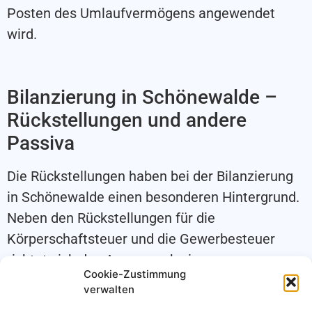
Posten des Umlaufvermögens angewendet
wird.
Bilanzierung in Schönewalde –
Rückstellungen und andere
Passiva
Die Rückstellungen haben bei der Bilanzierung
in Schönewalde einen besonderen Hintergrund.
Neben den Rückstellungen für die
Körperschaftsteuer und die Gewerbesteuer
richtet sich das Augenmerk eines
Cookie-Zustimmung
Bilanzerstellers auf die Rückstellungen aus
verwalten
drohenden Verlusten. Diese dürfen nach der