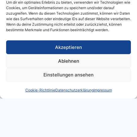
Um dir ein optimales Erlebnis zu bieten, verwenden wir Technologien wie
momentanen Gesetzeslage nur in der
Cookies, um Geräteinformationen zu speichern und/oder darauf
Handelsbilanz eines Unternehmens
zuzugreifen. Wenn du diesen Technologien zustimmst, können wir Daten
wie das Surfverhalten oder eindeutige IDs auf dieser Website verarbeiten.
ausgewiesen werden.
Wenn du deine Zustimmung nicht erteilst oder zurückziehst, können
bestimmte Merkmale und Funktionen beeinträchtigt werden.
Neben den Rückstellungen müssen bei der
Bilanzierung in Schönewalde auch die
Akzeptieren
Verbindlichkeiten in der richtigen Höhe
Ablehnen
ausgewiesen werden. Speziell ist darauf zu
achten, dass nach dem Vorsichtsprinzip noch
Einstellungen ansehen
nicht entstandene Verluste ausgewiesen
Cookie-Richtlinie
Datenschutzerklärung
Impressum
werden müssen. Gewinne, die in Zukunft erst
erwartet werden, dürfen dagegen noch nicht in
die Bilanz aufgenommen werden.